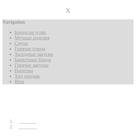
+7 (959) 116-18-01
X
Navigation
Блюда на углях
Мучные изделия
Соусы
Горячие блюда
Холодные закуски
Банкетные блюда
Горячие закуски
Напитки
Хит продаж
Blog
Главная
Напитки