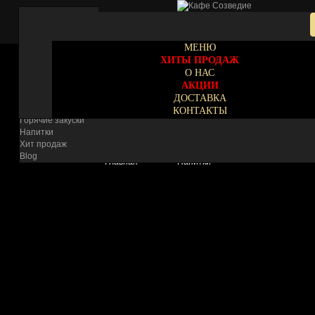
Navigation
МЕНЮ
Блюда на углях
ХИТЫ ПРОДАЖ
Мучные изделия
Соусы
О НАС
Горячие блюда
АКЦИИ
Холодные закуски
ДОСТАВКА
Банкетные блюда
КОНТАКТЫ
Горячие закуски
Напитки
Хит продаж
Blog
Главная
Напитки